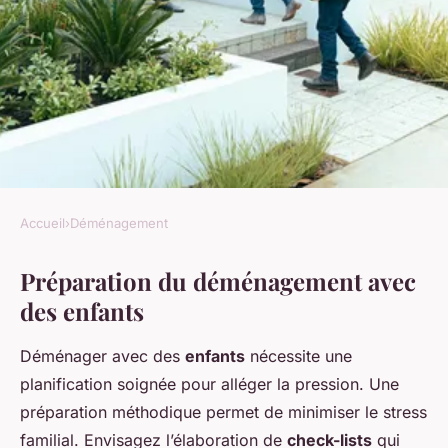
Accueil
›
Déménagement
DÉMÉNAGEMENT
Préparation du déménagement avec
Déménagement avec des
des enfants
enfants : comment l'organiser
harmonieusement
Déménager avec des
enfants
nécessite une
planification soignée pour alléger la pression. Une
admin
•
15 mars 2025
•
4 min de lecture
préparation méthodique permet de minimiser le stress
familial. Envisagez l’élaboration de
check-lists
qui