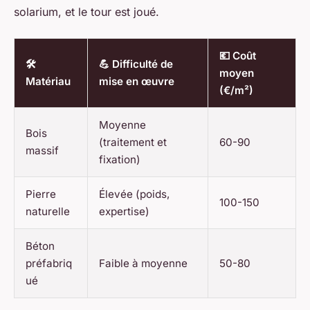
solarium, et le tour est joué.
💶 Coût
🛠️
💪 Difficulté de
moyen
Matériau
mise en œuvre
(€/m²)
Moyenne
Bois
(traitement et
60-90
massif
fixation)
Pierre
Élevée (poids,
100-150
naturelle
expertise)
Béton
préfabriq
Faible à moyenne
50-80
ué