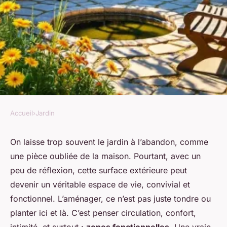
Accueil
›
Jardin
JARDIN
Idées novatrices pour un
On laisse trop souvent le jardin à l’abandon, comme
une pièce oubliée de la maison. Pourtant, avec un
jardin accueillant et
peu de réflexion, cette surface extérieure peut
fonctionnel
devenir un véritable espace de vie, convivial et
fonctionnel. L’aménager, ce n’est pas juste tondre ou
Arielle
•
01/06/2026 10:51
•
10 min de lecture
planter ici et là. C’est penser circulation, confort,