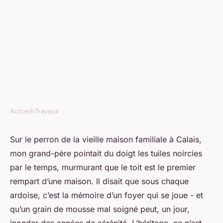
Accueil
›
Travaux
TRAVAUX
Choisissez un couvreur à
Sur le perron de la vieille maison familiale à Calais,
mon grand-père pointait du doigt les tuiles noircies
Calais pour des travaux de
par le temps, murmurant que le toit est le premier
toiture
rempart d’une maison. Il disait que sous chaque
ardoise, c’est la mémoire d’un foyer qui se joue - et
Auberte
•
01/05/2026 20:48
•
9 min de lecture
qu’un grain de mousse mal soigné peut, un jour,