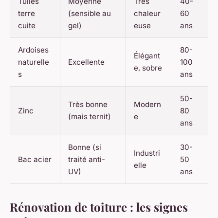
Tuiles
Moyenne
Très
40-
terre
(sensible au
chaleur
60
cuite
gel)
euse
ans
Ardoises
80-
Élégant
naturelle
Excellente
100
e, sobre
s
ans
50-
Très bonne
Modern
Zinc
80
(mais ternit)
e
ans
Bonne (si
30-
Industri
Bac acier
traité anti-
50
elle
UV)
ans
Rénovation de toiture : les signes