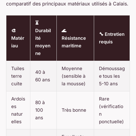
comparatif des principaux matériaux utilisés à Calais.
⏳
🎨
Durabil
🌊
🔧 Entretien
Matér
ité
Résistance
requis
iau
moyen
maritime
ne
Tuiles
Moyenne
Démoussag
40 à
terre
(sensible à
e tous les
60 ans
cuite
la mousse)
5-10 ans
Ardois
Rare
80 à
es
(vérificatio
100
Très bonne
natur
n
ans
elles
ponctuelle)