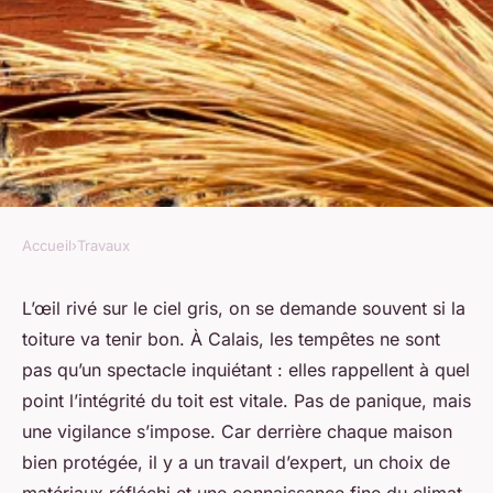
Accueil
›
Travaux
TRAVAUX
Top 5 couvreurs à Calais pour
L’œil rivé sur le ciel gris, on se demande souvent si la
toiture va tenir bon. À Calais, les tempêtes ne sont
vos projets de toiture
pas qu’un spectacle inquiétant : elles rappellent à quel
point l’intégrité du toit est vitale. Pas de panique, mais
Auberte
•
12/05/2026 07:04
•
10 min de lecture
une vigilance s’impose. Car derrière chaque maison
bien protégée, il y a un travail d’expert, un choix de